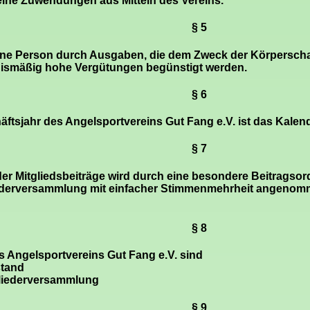
eine Zuwendungen aus Mitteln des Vereins.
§ 5
ine Person durch Ausgaben, die dem Zweck der Körperschaf
nismäßig hohe Vergütungen begünstigt werden.
§ 6
ftsjahr des Angelsportvereins Gut Fang e.V. ist das Kalend
§ 7
er Mitgliedsbeiträge wird durch eine besondere Beitragsor
iederversammlung mit einfacher Stimmenmehrheit angenom
§ 8
 Angelsportvereins Gut Fang e.V. sind
stand
gliederversammlung
§ 9