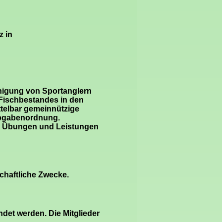
z in
inigung von Sportanglern
Fischbestandes in den
ttelbar gemeinnützige
Abgabenordnung.
er Übungen und Leistungen
tschaftliche Zwecke.
det werden. Die Mitglieder