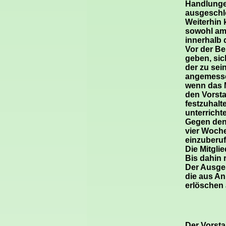
Handlungen
ausgeschl
Weiterhin 
sowohl am 
innerhalb 
Vor der Be
geben, sic
der zu sei
angemessen
wenn das M
den Vorsta
festzuhalt
unterricht
Gegen den 
vier Woche
einzuberuf
Die Mitgli
Bis dahin 
Der Ausges
die aus An
erlöschen 
Der Vorsta