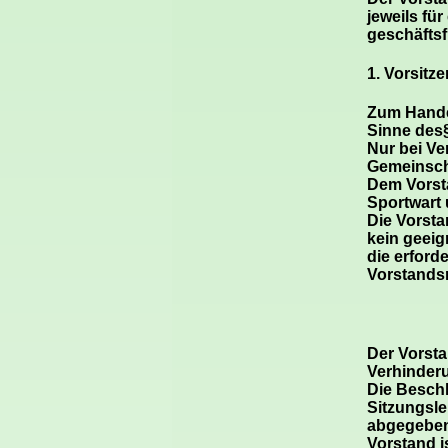
jeweils fü
geschäfts
1. Vorsitze
Zum Handel
Sinne des§
Nur bei Ve
Gemeinscha
Dem Vorsta
Sportwart 
Die Vorst
kein geeig
die erford
Vorstandsm
Der Vorsta
Verhinderu
Die Beschl
Sitzungsle
abgegebene
Vorstand i